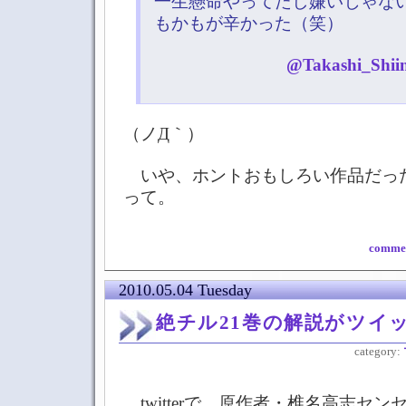
一生懸命やってたし嫌いじゃな
もかもが辛かった（笑）
@Takashi_Shiin
（ノД｀）
いや、ホントおもしろい作品だっ
って。
commen
2010.05.04 Tuesday
絶チル21巻の解説がツイ
category:
twitterで、原作者・椎名高志セ