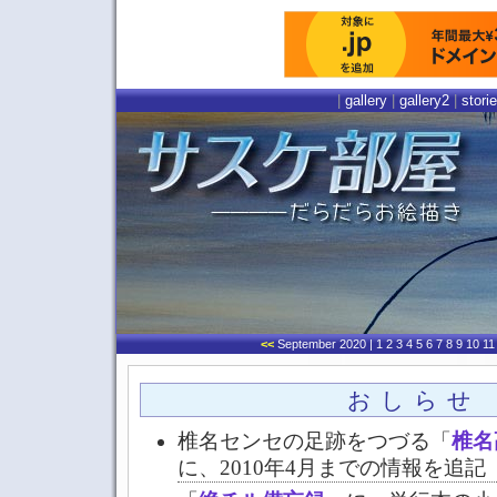
|
gallery
|
gallery2
|
stori
<<
September 2020
| 1 2 3 4 5 6 7 8 9 10 1
おしらせ
椎名センセの足跡をつづる「
椎名
に、2010年4月までの情報を追記（20