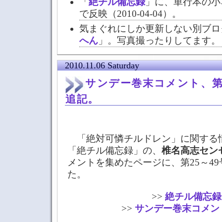
「
絶チル備忘録
」に、単行本の小
で反映（2010-04-04）。
気まぐれにしか更新しない別ブロ
へん
」。写真撮ったりしてます。
2010.11.06 Saturday
サンデー巻末コメント、第2
追記。
「絶対可憐チルドレン」に関する
「絶チル備忘録」の、
椎名高志セン
メントを集めたページに、第25～4
た。
>>
絶チル備忘録
>>
サンデー巻末コメント/