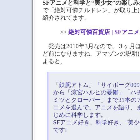
SFアニメと科学と“美少女”の楽し
で「絶対可憐チルドレン」が取り上
紹介されてます。
>>
絶対可憐百貨店 | SFアニ
発売は2010年3月なので、３ヶ月
ど前になりますね。アマゾンの説明
よると、
「鉄腕アトム」「サイボーグ00
から「涼宮ハルヒの憂鬱」「ハ
ミツとクローバー」まで31本の
ニメを選んで、アニメを語り、
じめに科学します。
SFアニメ好き、科学好き、"美
です!