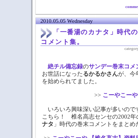
commen
2010.05.05 Wednesday
「一番湯のカナタ」時代の
コメント集。
categor
絶チル備忘録
の
サンデー巻末コメ
お世話になった
るかるかさん
が、今
を始められてました。
>>
こーやこーや
いろいろ興味深い記事が多いので
こちら！ 椎名高志センセの2002
ナタ
」時代の巻末コメントをまとめ