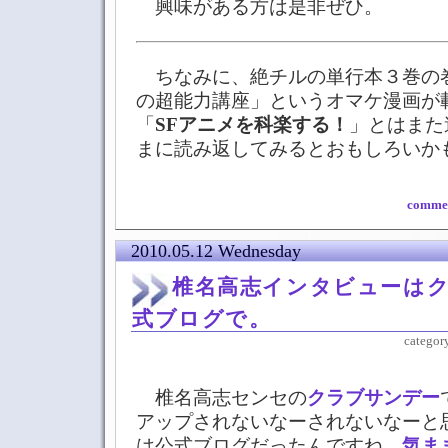
興味がある方は是非ぜひ。
ちなみに、絶チルの単行本３巻の
の超能力講座」というオマケ漫画が
「
SFアニメを科楽する！
」とはまた
まに読み返してみるとおもしろいか
commen
2010.05.12 Wednesday
椎名高志インタビューは
式ブログで。
categor
椎名高志センセの
クラブサンデー
アップされないなーされないなーと
は公式ブログだったんですね。
気ま