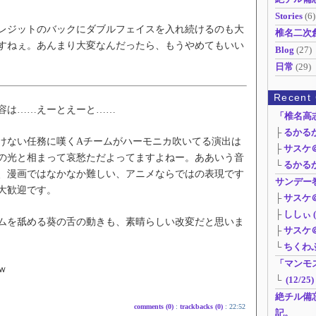
Stories
(6)
ジットのバックにダブルフェイスを入れ続けるのも大
椎名二次
すねぇ。あんまり大変なんだったら、もうやめてもいい
Blog
(27)
日常
(29)
Recent
容は……えーとえーと……
「椎名高
├
るかるか 
ない任務に嘆くAチームがハーモニカ吹いてる演出は
├
サスケ＠管
の光と相まって哀愁ただよってますよねー。ああいう音
└
るかるか 
、漫画ではなかなか難しい、アニメならではの表現です
サンデー
大歓迎です。
├
サスケ＠管
├
ししぃ (0
を舐める葵の舌の動きも、素晴らしい改変だと思いま
├
サスケ＠管
└
ちくわぶ 
「マンモ
ｗ
└
(12/25)
絶チル備
comments (0)
:
trackbacks (0)
: 22:52
記。