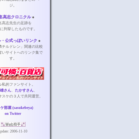
ジ。
名高志クロニクル
●
名高志先生の足跡を
に列挙したものです。
ル・公式っぽいリンク
●
憐チルドレン」関連の比較
ぽいサイトへのリンク集で
す。
ル私的ファンサイト。
雄さん
、
たかすさん
、
サスケの３人で共同運営。
部屋 (sasukebeya)
on Twitter
update: 2006-11-10