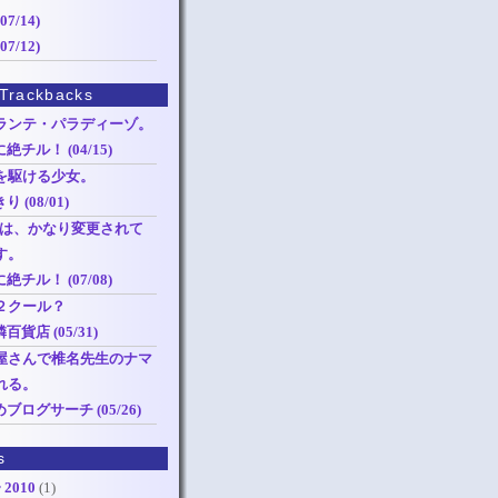
7/14)
7/12)
Trackbacks
ランテ・パラディーゾ。
チル！ (04/15)
を駆ける少女。
 (08/01)
Pは、かなり変更されて
す。
チル！ (07/08)
２クール？
貨店 (05/31)
屋さんで椎名先生のナマ
れる。
ブログサーチ (05/26)
s
 2010
(1)