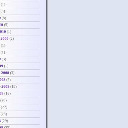
(1)
(5)
0
(8)
10
(5)
2010
(1)
 2009
(2)
(1)
(1)
9
(3)
09
(1)
 2008
(3)
008
(7)
r 2008
(19)
08
(18)
(20)
(22)
(28)
8
(29)
08
(25)