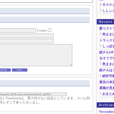
├
サスケ (0
└
ししぃ (0
Recent 
新リスト
Cookie
└
気ままに絶
トラック
└
しっぽきり
絶チルO
るそうで
└
気ままに絶
絶チルは
└
絶対可憐百
東京の本
原稿が見
└
おまとめ
のないTrackbackは、受け付けない設定としています。スパム対
何とぞご了承くださいまし。
Archive
November