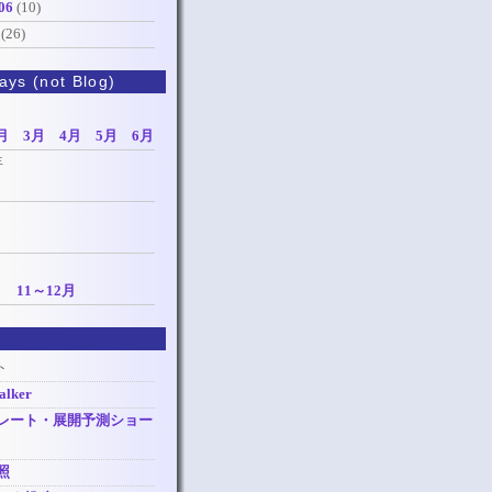
06
(10)
(26)
ays (not Blog)
月
3月
4月
5月
6月
年
月
11～12月
ト
alker
レート・展開予測ショー
照