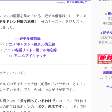
category:
絶チル備忘録など
●
椎
ン」の情報を集めている「絶チル備忘録」に、アニメ
椎
チルドレン解散の危機！
」分のキャスト、各話リスト、
年代別
しました。
●
絶チ
「絶対可
>>
絶チル備忘録
的公式っ
>>
アニメ/キャスト - 絶チル備忘録
>>
アニメ/各話リスト - 絶チル備忘録
>>
アニメ/アイキャッチ
絶チ
ッチ」について。
米田鷹
ついでに
ルでのアイキャッチは（前作の「ハヤテのごとく！」
サスケ
なっています。でも、今回、つながりが変です。
木明クンの「
犬を飼っているわけで
」の「で」で終わり
回の前半は黒木クンの「
ボク、黒木です
」。「ぼ」で始