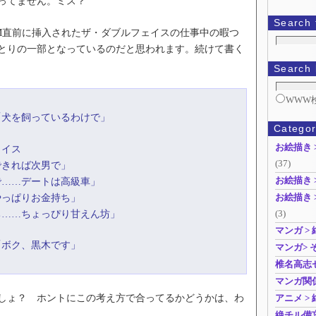
ってません。ミス？
Search t
直前に挿入されたザ・ダブルフェイスの仕事中の暇つ
とりの一部となっているのだと思われます。続けて書く
Search 
WWW
「犬を飼っているわけで」
Categor
お絵描き 
ェイス
(37)
きれば次男で」
…デートは高級車」
お絵描き 
っぱりお金持ち」
お絵描き 
…ちょっぴり甘えん坊」
(3)
マンガ >
「ボク、黒木です」
マンガ> 
椎名高志
マンガ関
ょ？ ホントにこの考え方で合ってるかどうかは、わ
アニメ >
絶チル備