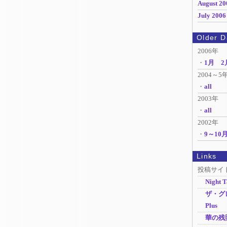
August 20
July 2006
Older D
2006年
・
1月
2
2004～5
・
all
2003年
・
all
2002年
・
9～10
Links
投稿サイ
Night T
ザ・グ
Plus
華の残