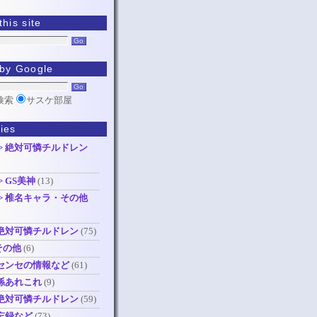
his site
by Google
検索
サスケ部屋
ies
> 絶対可憐チルドレン
> GS美神
(13)
> 椎名キャラ・その他
 絶対可憐チルドレン
(75)
その他
(6)
センセの情報など
(61)
係あれこれ
(9)
 絶対可憐チルドレン
(59)
忘録など
(73)