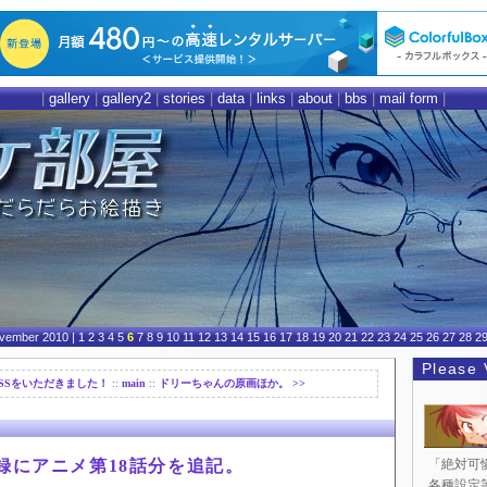
|
gallery
|
gallery2
|
stories
|
data
|
links
|
about
|
bbs
|
mail form
|
vember 2010
| 1 2 3 4 5
6
7 8 9 10 11 12 13 14 15 16 17 18 19 20 21 22 23 24 25 26 27 28 2
Please V
にSSをいただきました！
::
main
::
ドリーちゃんの原画ほか。 >>
録にアニメ第18話分を追記。
「絶対可
各種設定