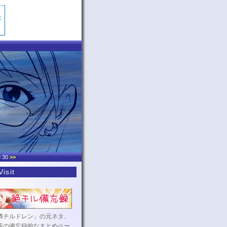
9 30
>>
isit
憐チルドレン」の元ネタ、
等の備忘録的なまとめペー