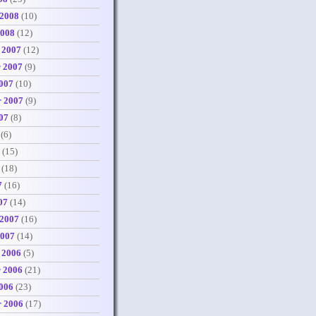
 2008
(10)
2008
(12)
 2007
(12)
 2007
(9)
007
(10)
r 2007
(9)
07
(8)
(6)
(15)
(18)
7
(16)
07
(14)
 2007
(16)
2007
(14)
 2006
(5)
 2006
(21)
006
(23)
r 2006
(17)