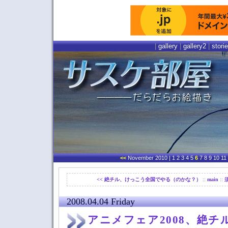
|
gallery
|
gallery2
|
stori
<<
November 2010
| 1 2 3 4 5
6
7 8 9 10 11
<< 絶チル、けっこう全国でやる（のかな？）
::
main
::
2008.04.04 Friday
アニメフェア2008、絶