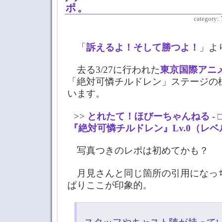
ポ。
category:
「
訴えるよ！そして勝つよ！
」よ
去る3/27に行われた
東京国際アニメ
「絶対可憐チルドレン」ステージの
います。
>>
とれたて！ほびーちゃんねる - □
『絶対可憐チルドレン』Lv.0（レ
写真つきのレポは初めてかも？
月見さんと同じ箇所の引用になっ
ぱりここが印象的。