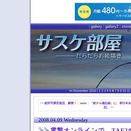
|
gallery
|
gallery2
|
stori
<<
November 2010
| 1 2 3 4 5
6
7 8 9 10 11
<< 絶対可憐百貨店、解禁！
::
main
::
「絶チル備忘録」に、単行本未
記。 >>
2008.04.09 Wednesday
電撃オンラインで、TAF2