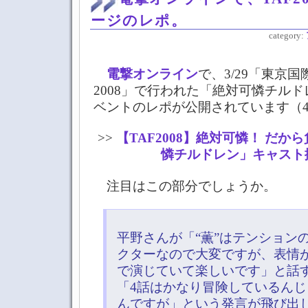
ージのレポ。
category:
電撃オンライン
で、3/29「東京
2008」で行われた「絶対可憐チル
ベントのレポが公開されています（4
>>
【TAF2008】絶対可憐！ だから
憐チルドレン」キャスト
注目はこの部分でしょうか。
平野さんが「“薫”はテンション
クターなので大変ですが、表情
で演じていて楽しいです」と話
「4話はかなり冒険しているん
んですが」という発言が飛び出