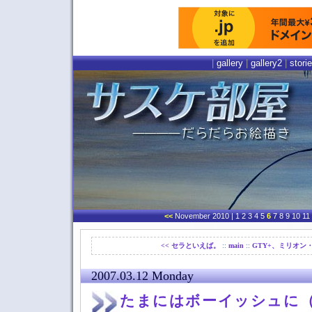
|
gallery
|
gallery2
|
stori
<<
November 2010
| 1 2 3 4 5
6
7 8 9 10 11
<< セラといえば。
::
main
::
GTY+、ミリオン・
2007.03.12 Monday
たまにはボーイッシュに