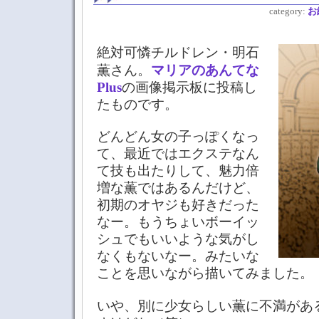
category:
お
絶対可憐チルドレン・明石
薫さん。
マリアのあんてな
Plus
の画像掲示板に投稿し
たものです。
どんどん女の子っぽくなっ
て、最近ではエクステなん
て技も出たりして、魅力倍
増な薫ではあるんだけど、
初期のオヤジも好きだった
なー。もうちょいボーイッ
シュでもいいような気がし
なくもないなー。みたいな
ことを思いながら描いてみました。
いや、別に少女らしい薫に不満があ