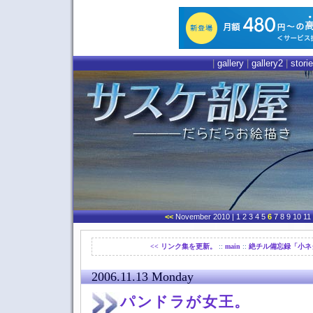
|
gallery
|
gallery2
|
stori
<<
November 2010
| 1 2 3 4 5
6
7 8 9 10 11
<< リンク集を更新。
::
main
::
絶チル備忘録「小ネタ
2006.11.13 Monday
パンドラが女王。